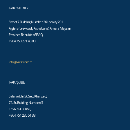
IRAK / MERKEZ
Street 7 Building Number 26 Locality 201
Algiers (previously Alshabana) Amara Maysan
Province Republic of IRAQ
+964 750 271 40 00
info@kurk.com.tr
IRAK / ŞUBE
Salahaddin St. Sec. Khanzed,
72. St. Building Number: 5
Erbil / KRG / IRAQ
+964 751 235 51 38