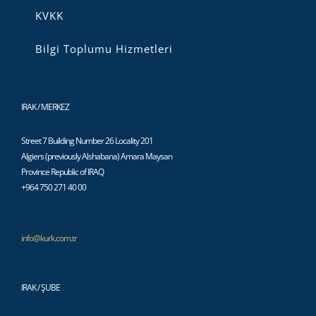
KVKK
Bilgi Toplumu Hizmetleri
IRAK / MERKEZ
Street 7 Building Number 26 Locality 201
Algiers (previously Alshabana) Amara Maysan
Province Republic of IRAQ
+964 750 271 40 00
info@kurk.com.tr
IRAK / ŞUBE