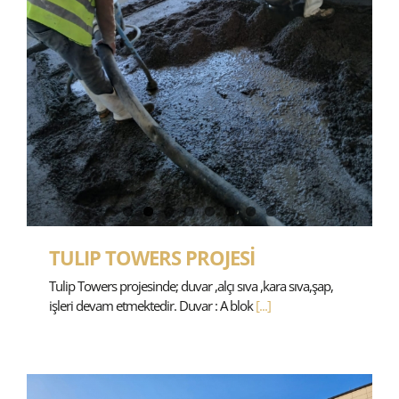
TULIP TOWERS PROJESİ
Tulip Towers projesinde; duvar ,alçı sıva ,kara sıva,şap,
işleri devam etmektedir. Duvar : A blok
[...]