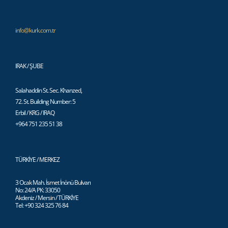
info@kurk.com.tr
IRAK / ŞUBE
Salahaddin St. Sec. Khanzed,
72. St. Building Number: 5
Erbil / KRG / IRAQ
+964 751 235 51 38
TÜRKİYE / MERKEZ
3 Ocak Mah. İsmet İnönü Bulvarı
No: 24/A PK: 33050
Akdeniz / Mersin / TÜRKİYE
Tel: +90 324 325 76 84