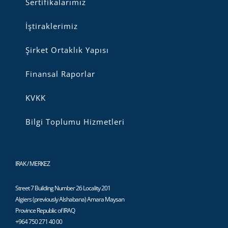
Sertifikalarımız
İştiraklerimiz
Şirket Ortaklık Yapısı
Finansal Raporlar
KVKK
Bilgi Toplumu Hizmetleri
IRAK / MERKEZ
Street 7 Building Number 26 Locality 201
Algiers (previously Alshabana) Amara Maysan
Province Republic of IRAQ
+964 750 271 40 00