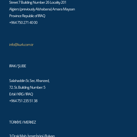
Street 7 Building Number 26 Locality 201
Algiers (previously Alshabana) Amara Maysan
Province Republic of IRAQ
+964 750 271 40 00
info@kurk.com.tr
IRAK / ŞUBE
Salahaddin St. Sec. Khanzed,
72. St. Building Number: 5
Erbil / KRG / IRAQ
+964 751 235 51 38
TÜRKİYE / MERKEZ
3 Ocak Mah. İsmet İnönü Bulvarı