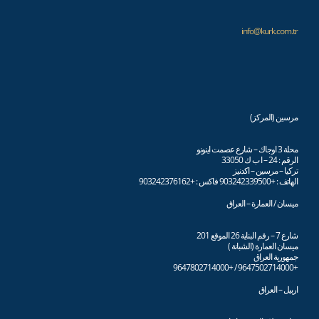
info@kurk.com.tr
مرسين (المركز)
محلة 3 اوجاك – شارع عصمت اينونو
الرقم : 24 – ا ب ك 33050
تركيا – مرسين – اكدنيز
الهاتف : +903242339500 فاكس : +903242376162
ميسان / العمارة – العراق
شارع 7 – رقم البناية 26 الموقع 201
ميسان العمارة (الشبانة )
جمهورية العراق
+9647502714000 / +9647802714000
اربيل – العراق