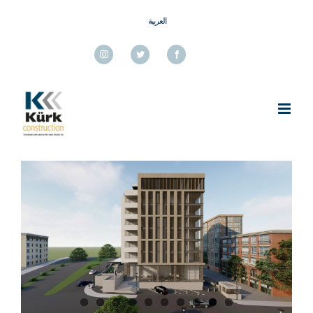
Ski
العربية
t
conten
Instagram
Twitter
Facebook