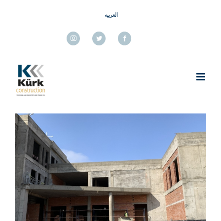
Ski
العربية
t
conten
Instagram
Twitter
Facebook