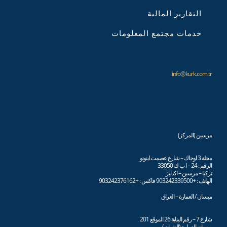
التقارير المالية
خدمات مجتمع المعلومات
info@kurk.com.tr
مرسين (المركز)
محلة 3 اوجاك – شارع عصمت اينونو
الرقم : 24 – ا ب ك 33050
تركيا – مرسين – اكدنيز
الهاتف : +903242339500 فاكس : +903242376162
ميسان / العمارة – العراق
شارع 7 – رقم البناية 26 الموقع 201
ميسان العمارة (الشبانة )