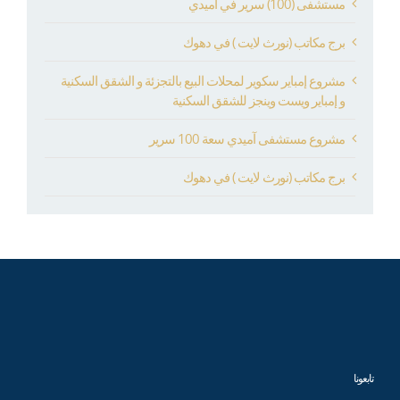
مستشفى (100) سرير في آميدي
برج مكاتب (نورث لايت ) في دهوك
مشروع إمباير سكوير لمحلات البيع بالتجزئة و الشقق السكنية
و إمباير ويست وينجز للشقق السكنية
مشروع مستشفى آميدي سعة 100 سرير
برج مكاتب (نورث لايت ) في دهوك
تابعونا