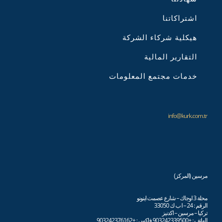
اشتراكاتنا
هيكلية شركاء الشركة
التقارير المالية
خدمات مجتمع المعلومات
info@kurk.com.tr
مرسين (المركز)
محلة 3 اوجاك – شارع عصمت اينونو
الرقم : 24 – ا ب ك 33050
تركيا – مرسين – اكدنيز
الهاتف : +903242339500 فاكس : +903242376162