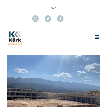
Ski
العربية
t
conten
Instagram
Twitter
Facebook